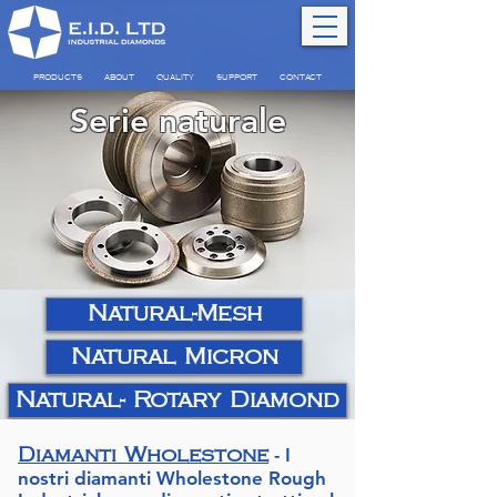
PRODUCTS
ABOUT
QUALITY
SUPPORT
CONTACT
Serie naturale
Natural-Mesh
Natural Micron
Natural- Rotary Diamond
- I
Diamanti Wholestone
nostri diamanti Wholestone Rough