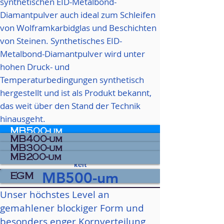
synthetischen EID-Metalbond-
Diamantpulver auch ideal zum Schleifen
von Wolframkarbidglas und Beschichten
von Steinen. Synthetisches EID-
Metalbond-Diamantpulver wird unter
hohen Druck- und
Temperaturbedingungen synthetisch
hergestellt und ist als Produkt bekannt,
das weit über den Stand der Technik
hinausgeht.
Premium plus
MB500-um
Premium
MB400-um
Standard
MB300-um
wirtschaftlich-
MB200-um
keit
MB500-um
EGM
Unser höchstes Level an
gemahlener blockiger Form und
besonders enger Kornverteilung