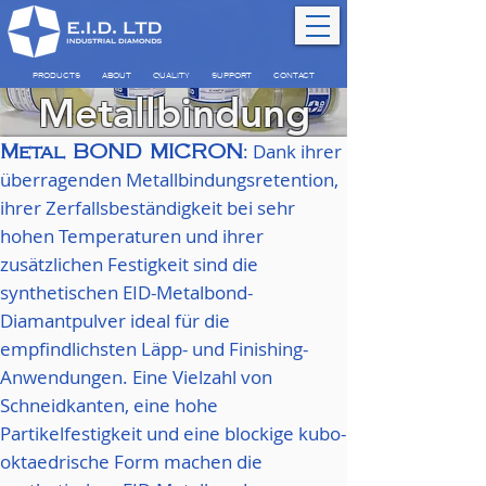
PRODUCTS
ABOUT
QUALITY
SUPPORT
CONTACT
Metallbindung
: Dank ihrer
METAL BOND-Micron
METAL BOND-Mesh
Metal BOND MICRON
überragenden Metallbindungsretention,
ihrer Zerfallsbeständigkeit bei sehr
hohen Temperaturen und ihrer
zusätzlichen Festigkeit sind die
synthetischen EID-Metalbond-
Diamantpulver ideal für die
empfindlichsten Läpp- und Finishing-
Anwendungen. Eine Vielzahl von
Schneidkanten, eine hohe
Partikelfestigkeit und eine blockige kubo-
oktaedrische Form machen die